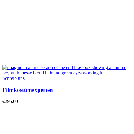
Schreib uns
Filmkostümexperten
€
295,00