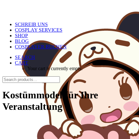
SCHREIB UNS
COSPLAY SERVICES
SHOP
BLOG
COSPLAYER BUCHEN
SEARCH
CART
Your cart is currently empty.
Kostümmodel für Ihre
Veranstaltung