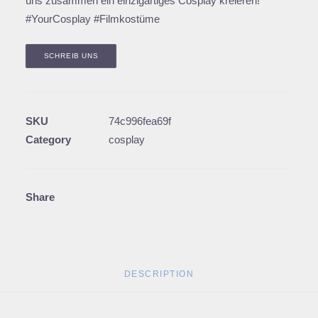
uns zusammen ein einzigartiges Cosplay kreieren!
#YourCosplay #Filmkostüme
SCHREIB UNS
SKU
74c996fea69f
Category
cosplay
Share
DESCRIPTION