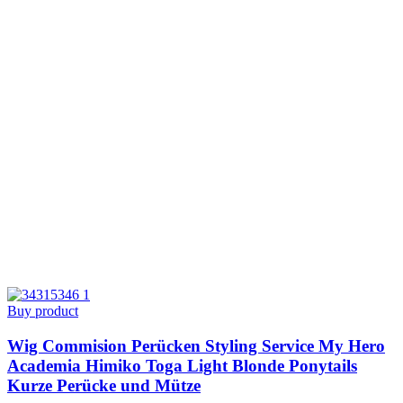
Buy product
Wig Commision Perücken Styling Service My Hero
Academia Himiko Toga Light Blonde Ponytails
Kurze Perücke und Mütze