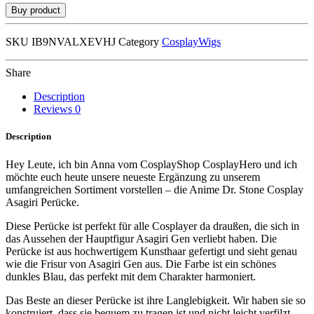
Buy product
SKU
IB9NVALXEVHJ
Category
CosplayWigs
Share
Description
Reviews
0
Description
Hey Leute, ich bin Anna vom CosplayShop CosplayHero und ich
möchte euch heute unsere neueste Ergänzung zu unserem
umfangreichen Sortiment vorstellen – die Anime Dr. Stone Cosplay
Asagiri Perücke.
Diese Perücke ist perfekt für alle Cosplayer da draußen, die sich in
das Aussehen der Hauptfigur Asagiri Gen verliebt haben. Die
Perücke ist aus hochwertigem Kunsthaar gefertigt und sieht genau
wie die Frisur von Asagiri Gen aus. Die Farbe ist ein schönes
dunkles Blau, das perfekt mit dem Charakter harmoniert.
Das Beste an dieser Perücke ist ihre Langlebigkeit. Wir haben sie so
konstruiert, dass sie bequem zu tragen ist und nicht leicht verfilzt