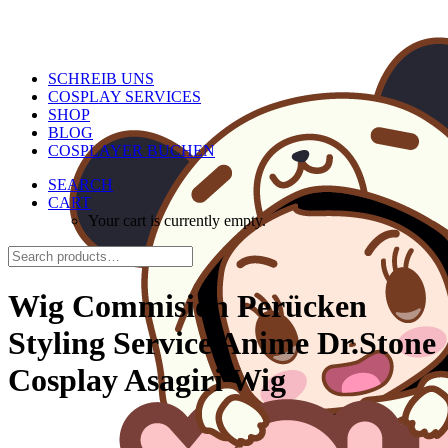
SCHREIB UNS
COSPLAY SERVICES
SHOP
BLOG
COSPLAYER BUCHEN
SEARCH
CART
Your cart is currently empty.
Wig Commision Perücken
Styling Service Anime Dr.Stone
Cosplay Asagiri Wig